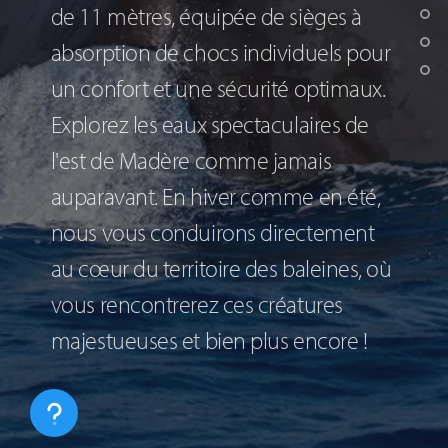
de 11 mètres, équipée de sièges à
absorption de chocs individuels pour
un confort et une sécurité optimaux.
Explorez les eaux spectaculaires de
l'est de Madère comme jamais
auparavant. En hiver comme en été,
nous vous conduirons directement
au cœur du territoire des baleines, où
vous rencontrerez ces créatures
majestueuses et bien plus encore !